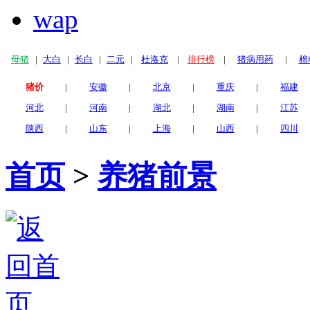
wap
母猪
|
大白
|
长白
|
二元
|
杜洛克
|
排行榜
|
猪病用药
|
棉
猪价
|
安徽
|
北京
|
重庆
|
福建
河北
|
河南
|
湖北
|
湖南
|
江苏
陕西
|
山东
|
上海
|
山西
|
四川
首页
>
养猪前景