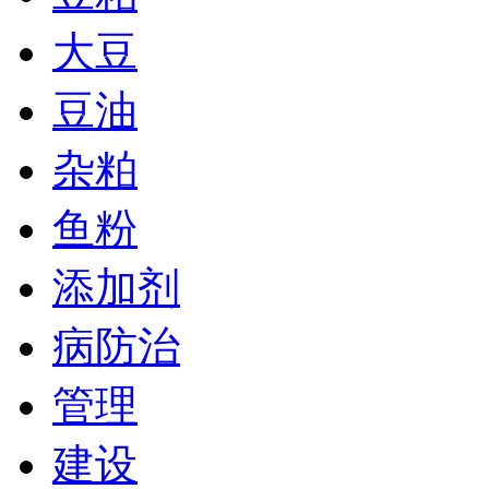
大豆
豆油
杂粕
鱼粉
添加剂
病防治
管理
建设