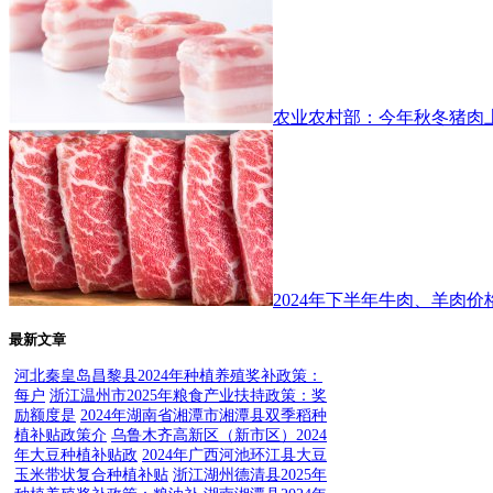
农业农村部：今年秋冬猪肉
2024年下半年牛肉、羊肉
最新文章
河北秦皇岛昌黎县2024年种植养殖奖补政策：
每户
浙江温州市2025年粮食产业扶持政策：奖
励额度是
2024年湖南省湘潭市湘潭县双季稻种
植补贴政策介
乌鲁木齐高新区（新市区）2024
年大豆种植补贴政
2024年广西河池环江县大豆
玉米带状复合种植补贴
浙江湖州德清县2025年