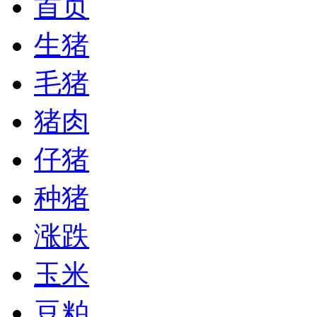
首页
生猪
毛猪
猪肉
仔猪
种猪
涨跌
玉米
豆粕