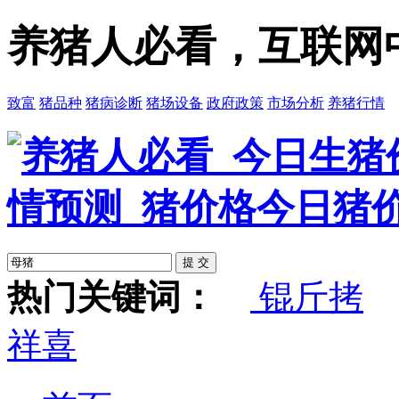
养猪人必看，互联网
致富
猪品种
猪病诊断
猪场设备
政府政策
市场分析
养猪行情
热门关键词：
锟斤拷
祥喜