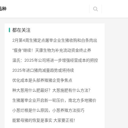
品种
都在关注
2月第4周生猪定点屠宰企业生猪收购和白条肉出
“瘦身”继续！天康生物为补充流动资金终止养
温氏：2025年公司将进一步增强经营成本的把控
2025年进口猪肉减量趋势或将持续
优化成本是头部养殖猪企竞争焦点
种大葱用什么肥最好？大葱施肥有什么方法？
生猪屠宰企业开启新一轮压价，南北方多地猪价
小葱烂根是什么原因，小葱养殖方法技巧
能繁母猪的恢复是事实 大家要正视！