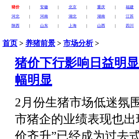
猪价
|
安徽
|
北京
|
重庆
|
福建
河北
|
河南
|
湖北
|
湖南
|
江苏
陕西
|
山东
|
上海
|
山西
|
四川
首页
>
养猪前景
>
市场分析
>
猪价下行影响日益明显
幅明显
2月份生猪市场低迷氛
市猪企的业绩表现也出
价齐升”已经成为过去