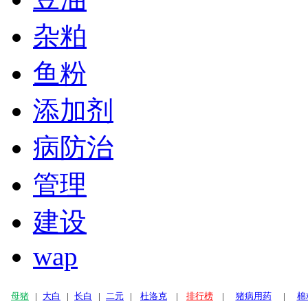
杂粕
鱼粉
添加剂
病防治
管理
建设
wap
母猪
|
大白
|
长白
|
二元
|
杜洛克
|
排行榜
|
猪病用药
|
棉