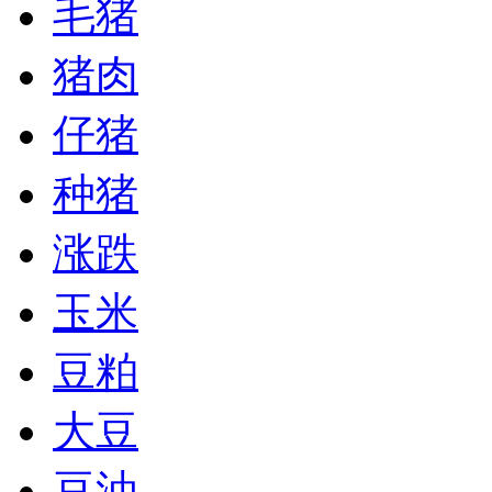
毛猪
猪肉
仔猪
种猪
涨跌
玉米
豆粕
大豆
豆油