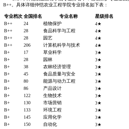
B++。具体详细仲恺农业工程学院专业排名如下表：
专业档次
全国排名
专业名称
星级排名
B++
24
植物保护
4★
B++
28
食品科学与工程
4★
B++
28
园艺
4★
B++
206
计算机科学与技术
4★
B+
17
草业科学
3★
B+
28
园林
3★
B+
38
农林经济管理
3★
B+
45
食品质量与安全
3★
B+
80
能源与动力工程
3★
B+
86
产品设计
3★
B+
122
生物技术
3★
B+
130
市场营销
3★
B+
133
环境工程
3★
B+
145
应用化学
3★
B+
150
自动化
3★