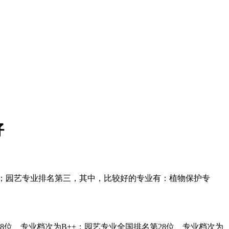
好
；园艺专业排名第三，其中，比较好的专业有：植物保护专
8位、专业档次为B++；园艺专业全国排名第28位、专业档次为