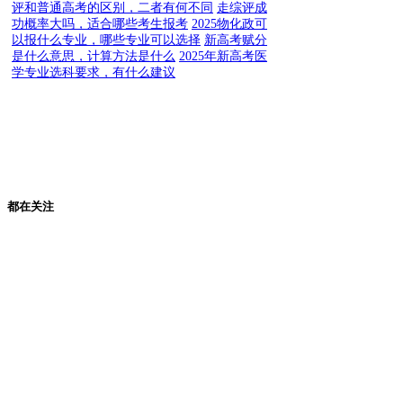
评和普通高考的区别，二者有何不同
走综评成
功概率大吗，适合哪些考生报考
2025物化政可
以报什么专业，哪些专业可以选择
新高考赋分
是什么意思，计算方法是什么
2025年新高考医
学专业选科要求，有什么建议
都在关注